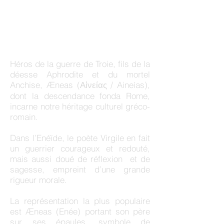
Héros de la guerre de Troie, fils de la
déesse Aphrodite et du mortel
Anchise, Æneas (Αἰνείας / Aineías),
dont la descendance fonda Rome,
incarne notre héritage culturel gréco-
romain.
Dans l’Enéïde, le poète Virgile en fait
un guerrier courageux et redouté,
mais aussi doué de réflexion et de
sagesse, empreint d’une grande
rigueur morale.
La représentation la plus populaire
est Æneas (Enée) portant son père
sur ses épaules, symbole de