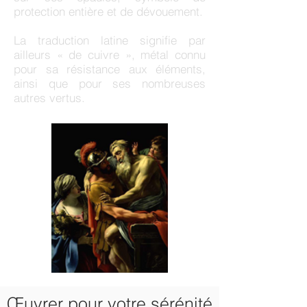
protection entière et de dévouement.
La traduction latine signifie par
ailleurs « de cuivre », métal connu
pour sa résistance aux éléments,
ainsi que pour ses nombreuses
autres vertus.
Œuvrer pour votre sérénité